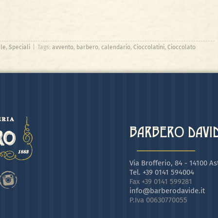
le
,
Speciali
|
Tags:
avvento
,
barbero
,
calendario
,
Cioccolatini
,
Cioccolato
BARBERO DAVIDE
Via Brofferio, 84 - 14100 Ast
Tel. +39 0141 594004
Fax +39 0141 599281
info@barberodavide.it
P.Iva 00630770055