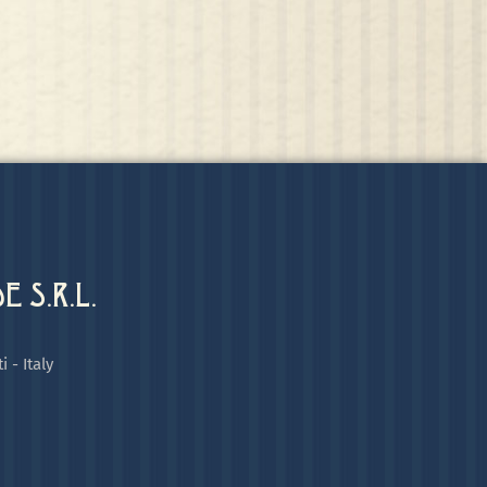
 S.R.L.
i - Italy