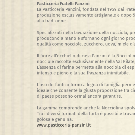
Pasticceria Fratelli Panzini
La Pasticceria Panzini, fondata nel 1959 dai Fra
produzione esclusivamente artigianale e dopo 50 a
alla tradizione.
Specializzati nella lavorazione della nocciola, pr
producono a mano e sfornano ogni giorno prodott
qualità come nocciole, zucchero, uova, miele d’a
Il fiore all’occhiello di casa Panzini è la Noccio
nocciole raccolte esclusivamente nella Val Rilate,
L’assenza di farina permette alla nocciola di esp
intenso e pieno e la sua fragranza inimitabile.
L’uso dell’antico forno a legna di famiglia perme
ideale che consente la giusta proporzione tra ciel
di paese possono ormai ancora garantire.
La gamma comprende anche la Nocciolina spolver
Tra i diversi formati della torta è possibile tr
golosa e genuina.
www.pasticceria-panzini.it