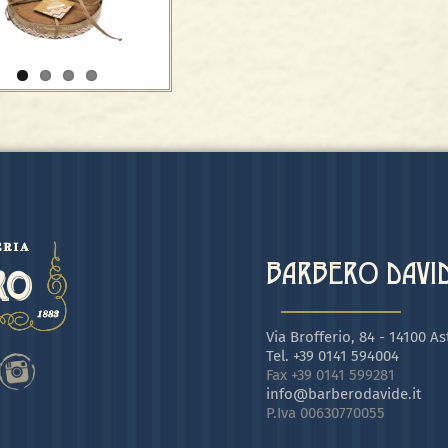
ta di nocciole – F.lli
Panzini
BARBERO DAVIDE
Via Brofferio, 84 - 14100 Ast
Tel. +39 0141 594004
Fax +39 0141 599281
info@barberodavide.it
P.Iva 00630770055