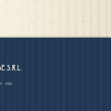
 S.R.L.
i - Italy