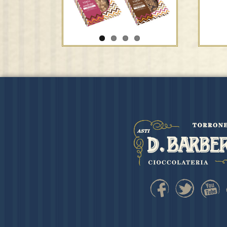
La Nocciolina – frabile –
Tor
F.lli Panzini