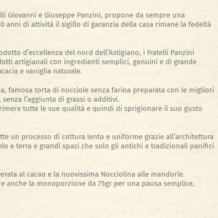
telli Giovanni e Giuseppe Panzini, propone da sempre una
nni di attività il sigillo di garanzia della casa rimane la fedeltà
odotto d’eccellenza del nord dell’Astigiano, i Fratelli Panzini
i artigianali con ingredienti semplici, genuini e di grande
cacia e vaniglia naturale.
lina, famosa torta di nocciole senza farina preparata con le migliori
 senza l’aggiunta di grassi o additivi.
rimere tutte le sue qualità e quindi di sprigionare il suo gusto
tte un processo di cottura lento e uniforme grazie all’architettura
o e terra e grandi spazi che solo gli antichi e tradizionali panifici
ata al cacao e la nuovissima Nocciolina alle mandorle.
ovare anche la monoporzione da 75gr per una pausa semplice,