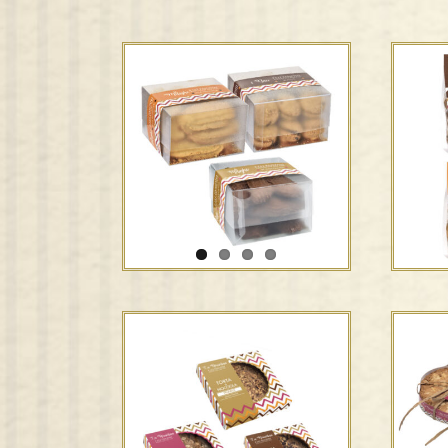
I 
I cubi – F.lli Panzini
meri