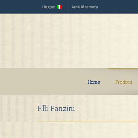
Skip
Lingua:
Area Riservata
to
content
Home
Prodotti
F.lli Panzini