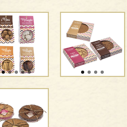
Baci, Le Melighe e le
La Nocciolina –
nghe alla nocciola –
Morbida- F.lli Panzini
F.lli Panzini