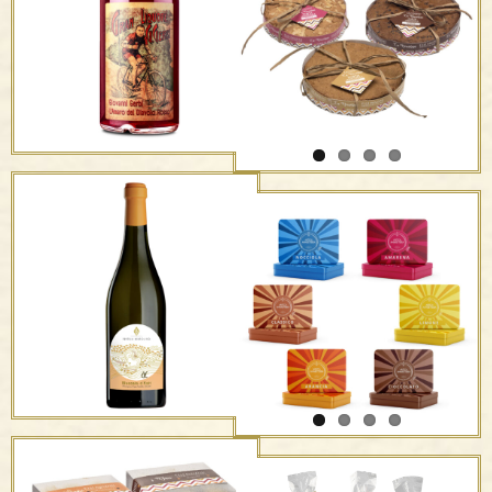
Nocciole Sottovuoto
La Nocciolina – frabile –
F.lli Panzini
Amaro del Diavolo Rosso
Torta di nocciole – F.lli
Panzini