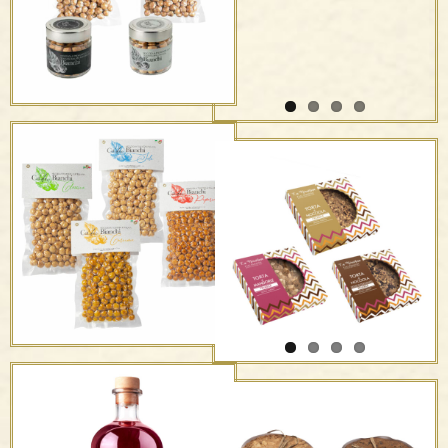
F.lli Panzini
Nocciole Affumicate
La Nocciolina –
Morbida- F.lli Panzini