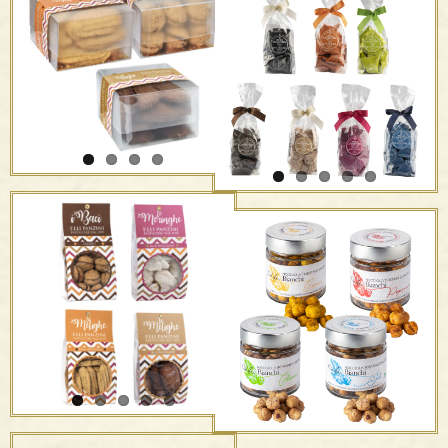
“Été” Moscato d’Asti
Amaretti morbidi – in
D.O.C.G. – F.lli Bertolino
metallo
I cubi – F.lli Panzini
Amaretti morbidi –
sacchetto