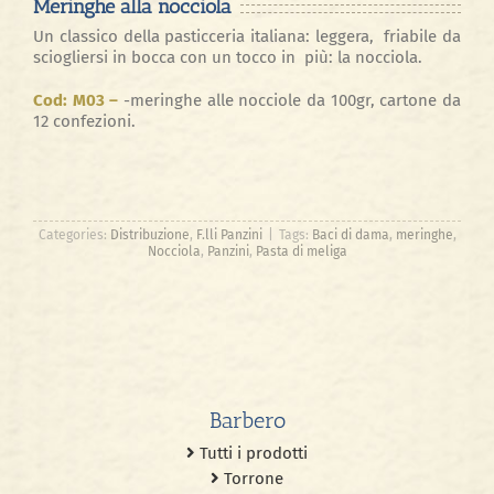
Meringhe alla nocciola
Un classico della pasticceria italiana: leggera,
friabile da
sciogliersi in bocca con un tocco in
più: la nocciola.
Cod: M03 –
-meringhe alle nocciole da 100gr, cartone da
12 confezioni.
Categories:
Distribuzione
,
F.lli Panzini
|
Tags:
Baci di dama
,
meringhe
,
Nocciola
,
Panzini
,
Pasta di meliga
Barbero
Tutti i prodotti
Torrone