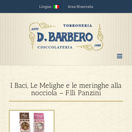
Skip
Lingua:
Area Riservata
to
content
I Baci, Le Melighe e le meringhe alla
nocciola – F.lli Panzini
View
Larger
Image