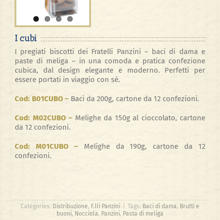
I cubi
I pregiati biscotti dei Fratelli Panzini – baci di dama e
paste di meliga – in una comoda e pratica confezione
cubica, dal design elegante e moderno. Perfetti per
essere portati in viaggio con sè.
Cod: B01CUBO –
Baci da 200g, cartone da 12 confezioni.
Cod: M02CUBO –
Melighe da 150g al cioccolato, cartone
da 12 confezioni.
Cod: M01CUBO –
Melighe da 190g, cartone da 12
confezioni.
Categories:
Distribuzione
,
F.lli Panzini
|
Tags:
Baci di dama
,
Brutti e
buoni
,
Nocciola
,
Panzini
,
Pasta di meliga