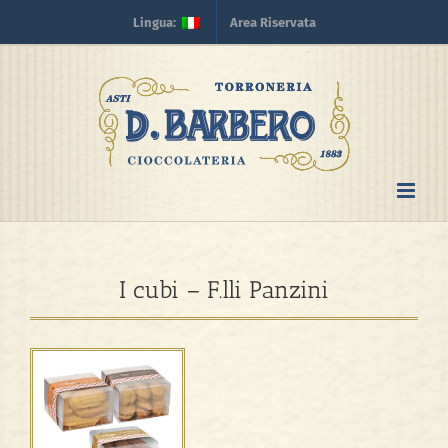
Skip
Lingua:
Area Riservata
to
content
I cubi – F.lli Panzini
View
Larger
Image