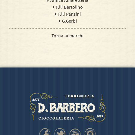
Antica Amaretteria
F.lli Bertolino
F.lli Panzini
G.Gerbi
Torna ai marchi