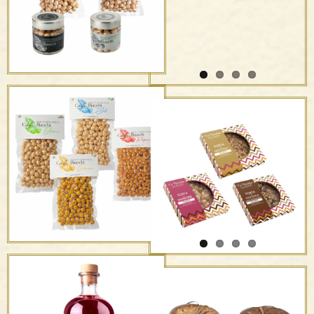
Vacuum-packed
La Nocciolina – F.lli
Hazelnuts
Panzini
Vacuum-packed