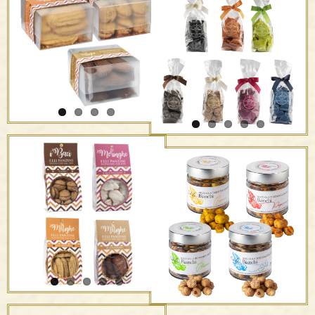
“Été” Moscato d’Asti
Amaretti in tubo di
D.O.C.G. – F.lli Bertolino
metallo
I Baci, Le Melighe and
Brutti e Buoni – F.lli
Amaretti in tubo di
Panzini
metallo