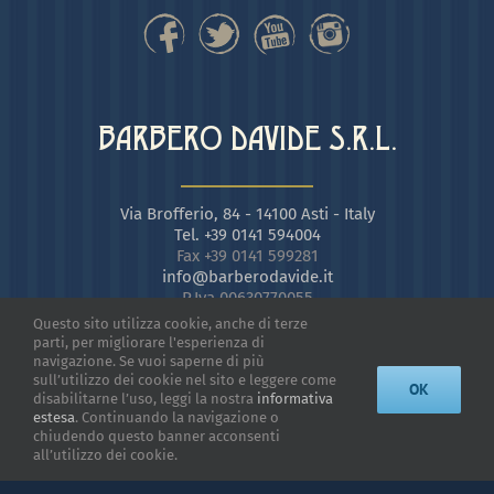
BARBERO DAVIDE S.R.L.
Via Brofferio, 84 - 14100 Asti - Italy
Tel. +39 0141 594004
Fax +39 0141 599281
info@barberodavide.it
P.Iva 00630770055
Questo sito utilizza cookie, anche di terze
parti, per migliorare l'esperienza di
navigazione. Se vuoi saperne di più
sull’utilizzo dei cookie nel sito e leggere come
OK
disabilitarne l’uso, leggi la nostra
informativa
estesa
. Continuando la navigazione o
chiudendo questo banner acconsenti
all’utilizzo dei cookie.
| Powered by
Astigrafica
| Photos:
Vinicio Ferri
, Enzo Bruno | Davide
Barbero s.r.l. ©
2026 |
Privacy Policy
|
Reserved Area