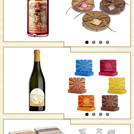
La Nocciolina – F.lli
Hazelnuts
Panzini
”Été” Moscato d’Asti
La Nocciolina – F.lli
D.O.C.G. – F.lli Bertolino
Panzini