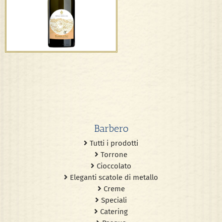
D.O.C.G. – F.lli Bertolino
Barbero
Tutti i prodotti
Torrone
Cioccolato
Eleganti scatole di metallo
Creme
Speciali
Catering