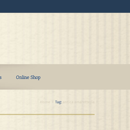
s
Online Shop
Home
>
Tag:
antica amaretteria