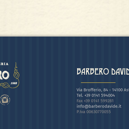
BARBERO DAVIDE
Via Brofferio, 84 - 14100 Ast
Tel. +39 0141 594004
Fax +39 0141 599281
info@barberodavide.it
P.Iva 00630770055