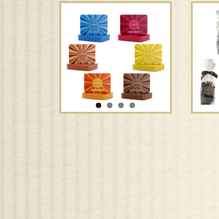
Amaretti in tubo di
A
metallo