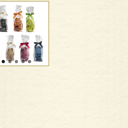
maretti in tubo di
metallo