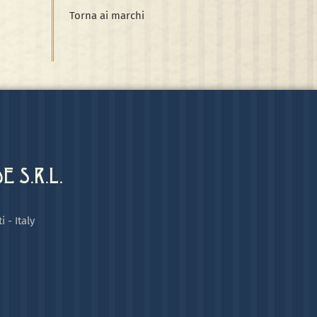
Torna ai marchi
 S.R.L.
i - Italy