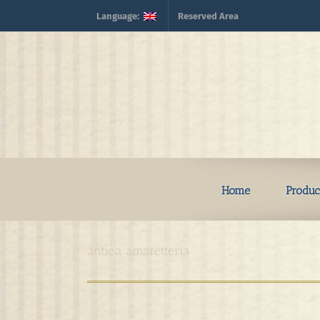
Skip
Language:
Reserved Area
to
content
Home
Produc
antica amaretteria