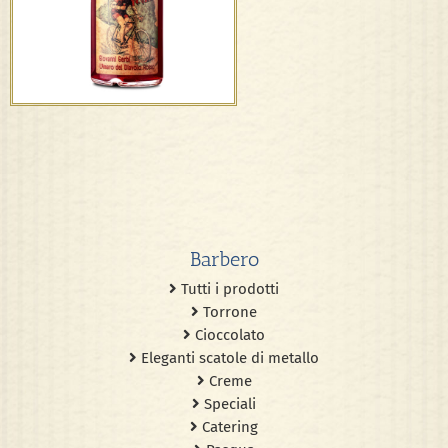
D.O.C.G. – F.lli Bertolino
Barbero
Tutti i prodotti
Torrone
Cioccolato
Eleganti scatole di metallo
Creme
Speciali
Catering