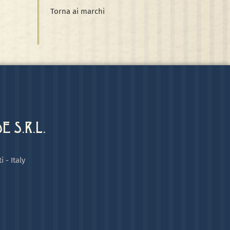
Torna ai marchi
 S.R.L.
i - Italy