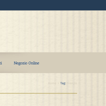
ti
Negozio Online
Home
>
Tag:
diavolo