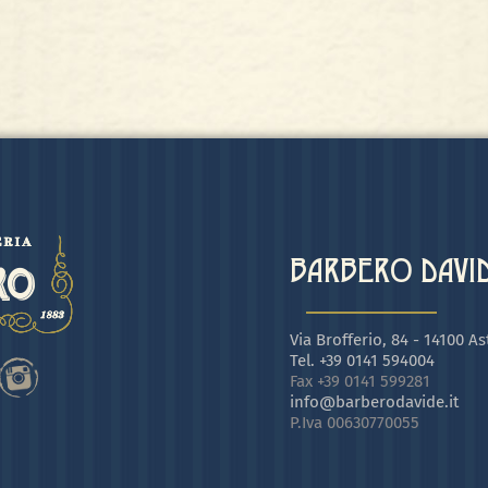
BARBERO DAVIDE
Via Brofferio, 84 - 14100 Ast
Tel. +39 0141 594004
Fax +39 0141 599281
info@barberodavide.it
P.Iva 00630770055