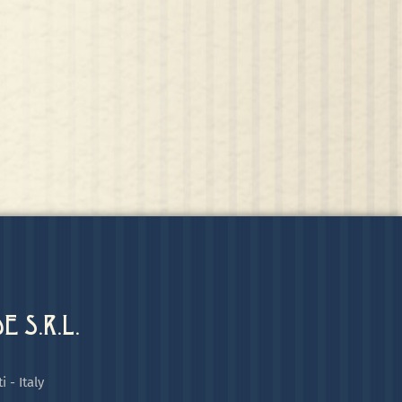
 S.R.L.
i - Italy