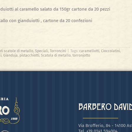
duiotti al caramello salato da 150gr cartone da 20 pezzi
allo con gianduiotti , cartone da 20 confezioni
ti scatole di metallo
,
Speciali
,
Torroncini
|
Tags:
caramellotti
,
Cioccolatini
,
i
,
Gianduja
,
pistacchiotti
,
Scatola di metallo
,
torronjotto
BARBERO DAVIDE
Via Brofferio, 84 - 14100 Ast
Tel. +39 0141 594004