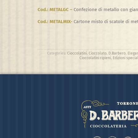
Cod.: METALGC –
Confezione di metallo con gian
Cod.: METALMIX-
Cartone misto di scatole di met
Categories:
Cioccolatini
,
Cioccolato
,
D.Barbero
,
Elegan
Cioccolatini ripieni
,
Edizioni special