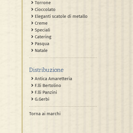
Torrone
Cioccolato
Eleganti scatole di metallo
Creme
Speciali
Catering
Pasqua
Natale
Distribuzione
Antica Amaretteria
F.lli Bertolino
F.lli Panzini
G.Gerbi
Torna ai marchi