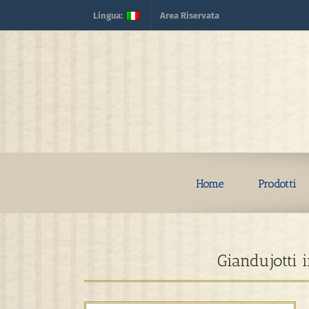
Skip
Lingua:
Area Riservata
to
content
Home
Prodotti
Giandujotti 