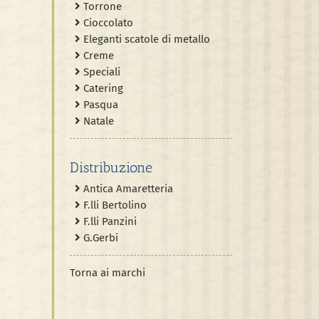
Torrone
Cioccolato
Eleganti scatole di metallo
Creme
Speciali
Catering
Pasqua
Natale
Distribuzione
Antica Amaretteria
F.lli Bertolino
F.lli Panzini
G.Gerbi
Torna ai marchi