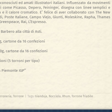
onosciuti ed amati illustratori italiani. Influenzato da movimenti
i come Picasso, Depero, Feininger, disegna con linee semplici e
 e il calore cromatico. E’ felice di aver collaborato con The New
oldi, Poste Italiane, Campo Viejo, Giunti, Moleskine, Rapha, Thames
reenpeace, Rai, L’Espresso.
arbero alla città di Asti.
g, cartone da 16 confezioni
0g, cartone da 16 confezioni
oni (5 torroni per tipo)
a Piemonte IGP”
rroneria
,
Torrone
|
Tags:
Gianduja
,
Nocciola
,
Rhum
,
Torrone friabile