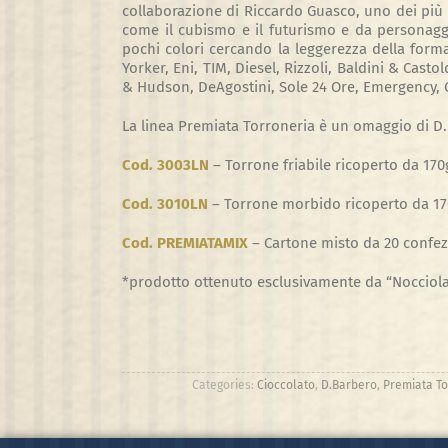
collaborazione di Riccardo Guasco, uno dei più c
come il cubismo e il futurismo e da personagg
pochi colori cercando la leggerezza della forma
Yorker, Eni, TIM, Diesel, Rizzoli, Baldini & Cast
& Hudson, DeAgostini, Sole 24 Ore, Emergency, G
La linea Premiata Torroneria è un omaggio di D. B
Cod.
3003LN
–
Torrone friabile ricoperto da 170
Cod.
3010LN
–
Torrone morbido ricoperto da 17
Cod.
PREMIATAMIX
– C
artone misto da 20 confezi
*prodotto ottenuto esclusivamente da “Nocciol
Categories:
Cioccolato
,
D.Barbero
,
Premiata To