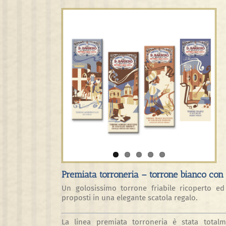
View
Larger
Image
Premiata torroneria – torrone bianco con 
Un golosissimo torrone friabile ricoperto e
proposti in una elegante scatola regalo.
La linea premiata torroneria è stata total