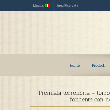
Skip
Lingua:
Area Riservata
to
content
Home
Prodotti
Premiata torroneria – torro
fondente con no