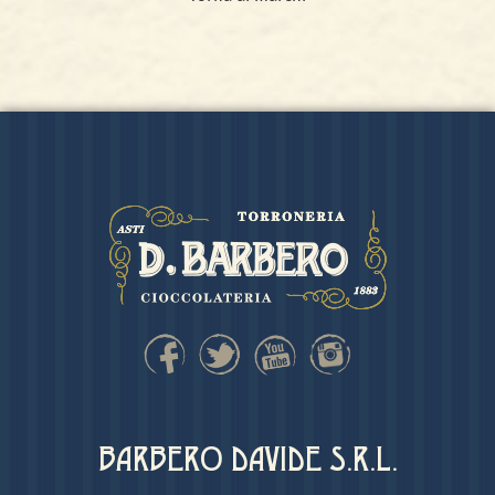
BARBERO DAVIDE S.R.L.