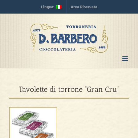
Skip
Lingua:
Area Riservata
to
content
Tavolette di torrone “Gran Cru”
View
Larger
Image