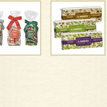
Torrone morbido con
rroncini – nocciole
nocciole –
bili, morbidi, ricoperti
Friabile/morbido con
pistacchi