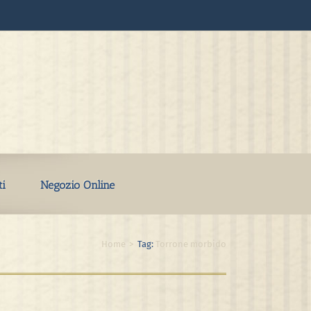
ti
Negozio Online
Home
>
Tag:
Torrone morbido