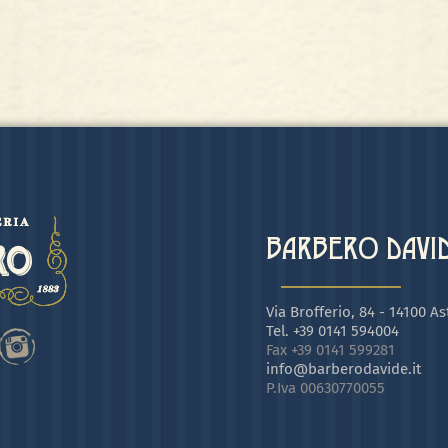
BARBERO DAVIDE
Via Brofferio, 84 - 14100 Ast
Tel. +39 0141 594004
Fax +39 0141 599281
info@barberodavide.it
P.Iva 00630770055