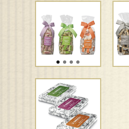
Torroncini – mandorle,
pistacchi, ricoperti e a
To
basso contenuto di
fria
zuccheri