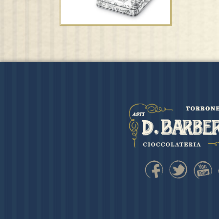
Tavolette di torrone “Gran
Cru”