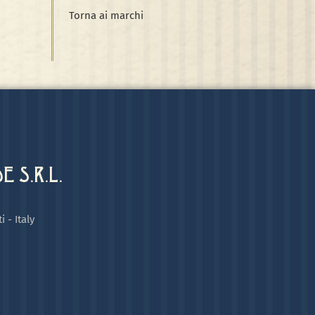
Torna ai marchi
 S.R.L.
i - Italy