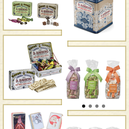
San Valentino
Torroncini Bianchi,
Ricoperti , Praline e
Tartufi misti
Elegante espositore
Gran misto e Torronfette