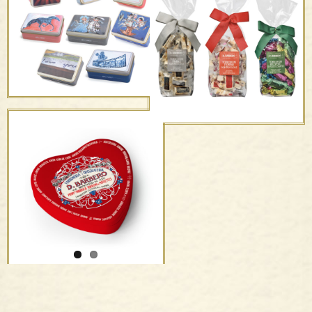
in elegante scatola di
Torroncini – mandorle,
metallo
pistacchi, ricoperti e a
basso contenuto di
zuccheri
Scatole di metallo –
Edizioni d’artista
Torroncini – nocciole
friabili, morbidi, ricoperti