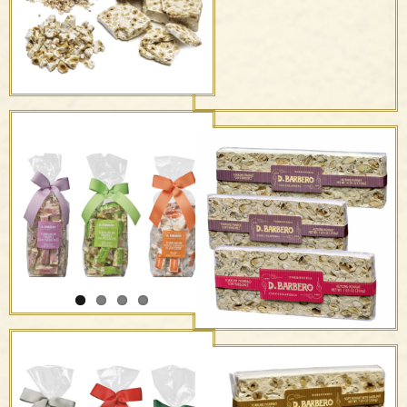
confezione multi-fette
Torrone bianco e
ricoperto con Nocciola
Le Torronfette –
Piemonte I.G.P.
confezione singola
Torroncini – mandorle,
pistacchi, ricoperti e a