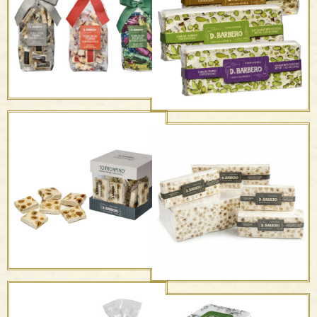
Torrone friabile alla
basso contenuto di
mandorla
zuccheri
Torrone morbido con
Torroncini – nocciole
nocciole –
friabili, morbidi, ricoperti
Friabile/morbido con
pistacchi