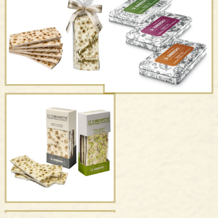
Il Torronfino®
Torrone friabile con
nocciole
Le Torronfette – in
sacchetto
Tavolette di torrone
“Gran Cru”