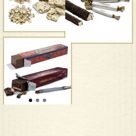
torrone al rum e
gianduja con granella di
torrone
Torrone bianco e
ricoperto con Nocciola
Piemonte I.G.P.
Torrone ricoperto –
tripolini & farciti