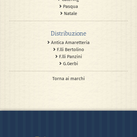
Pasqua
Natale
Distribuzione
Antica Amaretteria
F.lli Bertolino
F.lli Panzini
G.Gerbi
Torna ai marchi