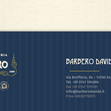
BARBERO DAVIDE
Via Brofferio, 84 - 14100 Ast
Tel. +39 0141 594004
Fax +39 0141 599281
info@barberodavide.it
P.Iva 00630770055