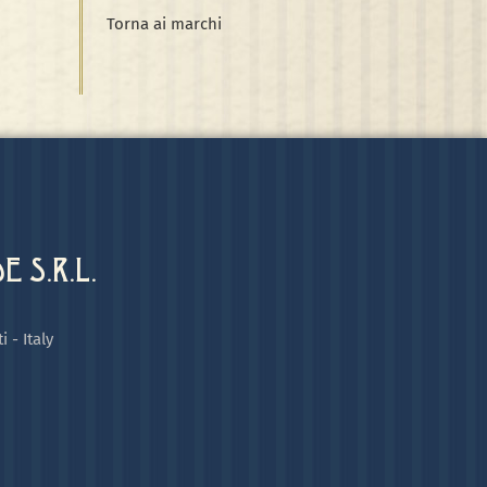
Torna ai marchi
 S.R.L.
i - Italy