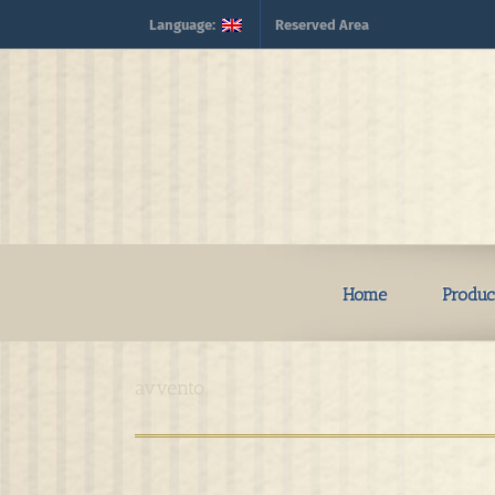
Skip
Language:
Reserved Area
to
content
Home
Produc
avvento