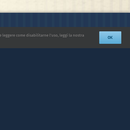
e leggere come disabilitarne l’uso, leggi la nostra
OK
 S.R.L.
i - Italy
icy
|
Reserved Area