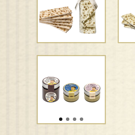
Le Torronfette®