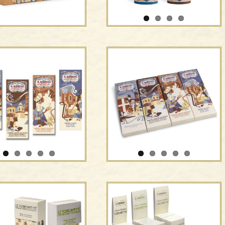
Scatole di metallo –
Boeri
Edizioni d’artista
rone ricoperto al Rum
”Torrone ricoperto al Rum
e Cioccolato”
e Cioccolato”