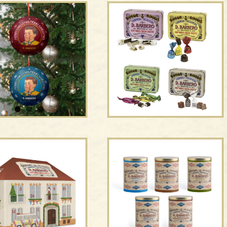
Elegante scatola di
Boeri
metallo