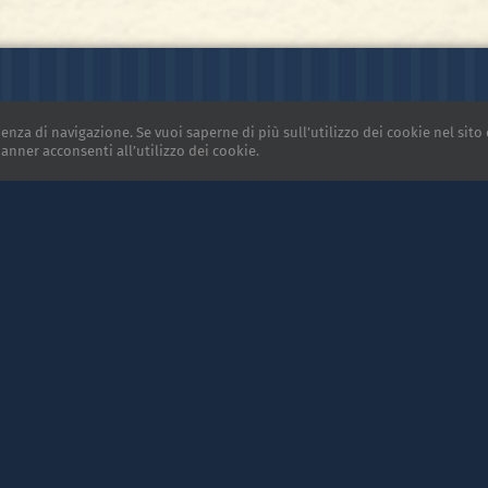
ienza di navigazione. Se vuoi saperne di più sull’utilizzo dei cookie nel sito 
BARBERO DAVIDE
nner acconsenti all’utilizzo dei cookie.
Via Brofferio, 84 - 14100 Ast
Tel. +39 0141 594004
Fax +39 0141 599281
info@barberodavide.it
P.Iva 00630770055
afica
| Photos:
Vinicio Ferri
, Enzo Bruno | Davide Barbero s.r.l. ©
2026 |
Privacy Pol