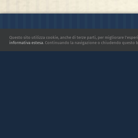
Torroncino Creams:
Hazelnut, Almon,
Chocolate and Hazelnut
spread cream
Questo sito utilizza cookie, anche di terze parti, per migliorare l'esper
informativa estesa
. Continuando la navigazione o chiudendo questo ba
| Powered by
Astigr