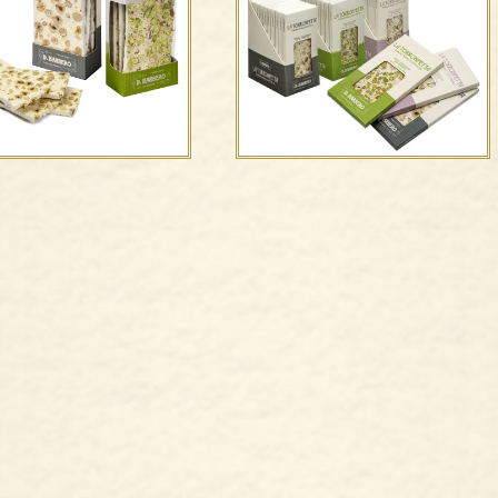
La Torronfetta®
La Torronfetta®