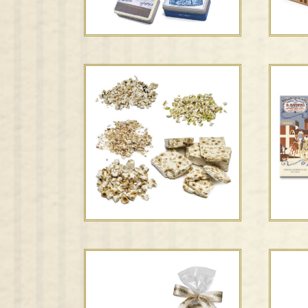
Scatole di metallo –
Edizioni d’artista
Torrone bianco e
”Tor
ricoperto con nocciole*