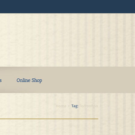
s
Online Shop
Home
>
Tag:
Torronfino