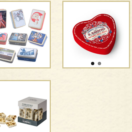
catole di metallo –
Espositore
Edizioni d’artista