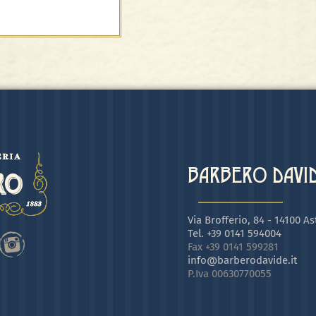
Il Torronfino®
BARBERO DAVIDE
Via Brofferio, 84 - 14100 Ast
Tel. +39 0141 594004
Fax +39 0141 599281
info@barberodavide.it
P.Iva 00630770055