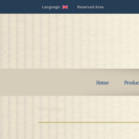
Skip
Language:
Reserved Area
to
content
Home
Produc
Torronfino