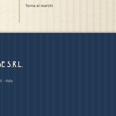
Torna ai marchi
 S.R.L.
i - Italy