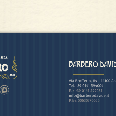
BARBERO DAVIDE
Via Brofferio, 84 - 14100 Ast
Tel. +39 0141 594004
Fax +39 0141 599281
info@barberodavide.it
P.Iva 00630770055