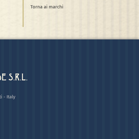
Torna ai marchi
 S.R.L.
i - Italy