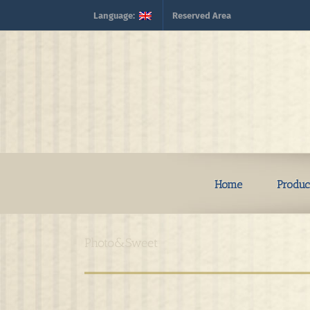
Skip
Language:
Reserved Area
to
content
Home
Produc
Photo&Sweet