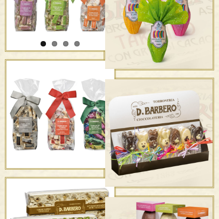
“Gran Cru”
I Torroncini
SUPPORTIVE EASTER
EGGS IN
COLLABORATION WITH
DYNAMO CAMP ONLUS