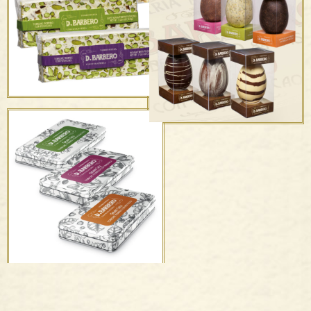
I Torroncini
Uova Nude con Frutta
Secca “Astuccio
Trasparente”
Torrone morbido
Uova Nude “Astuccio
Trasparente”